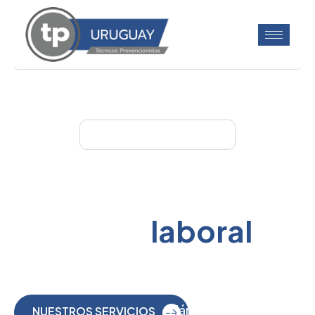
BIENVENIDO A TP URUGUAY
Técnicos
prevencionistas y
Salud
laboral
Asesoramos a empresas en seguridad, salud y prevención
de riesgos, optimizando tu entorno laboral.
Llámanos
Llámanos
NUESTROS SERVICIOS