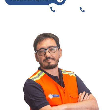
098
099
626
557
801
631