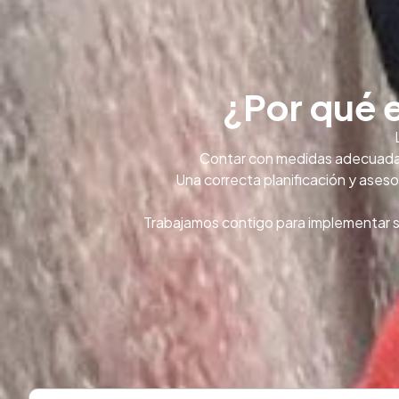
¿Por qué 
Contar con medidas adecuadas p
Una correcta planificación y ases
Trabajamos contigo para implementar so