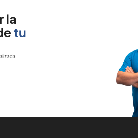
 la
 de
tu
alizada.