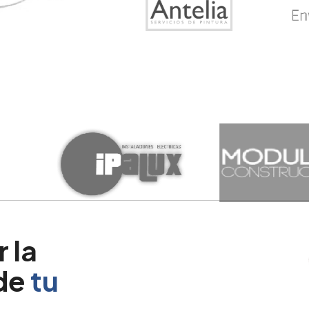
 la
 de
tu