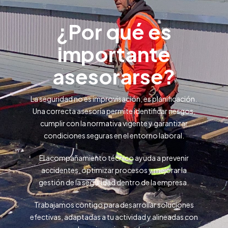
¿Por qué es
importante
asesorarse?
La seguridad no es improvisación, es planificación.
Una correcta asesoría permite identificar riesgos,
cumplir con la normativa vigente y garantizar
condiciones seguras en el entorno laboral.
El acompañamiento técnico ayuda a prevenir
accidentes, optimizar procesos y mejorar la
gestión de la seguridad dentro de la empresa.
Trabajamos contigo para desarrollar soluciones
efectivas, adaptadas a tu actividad y alineadas con